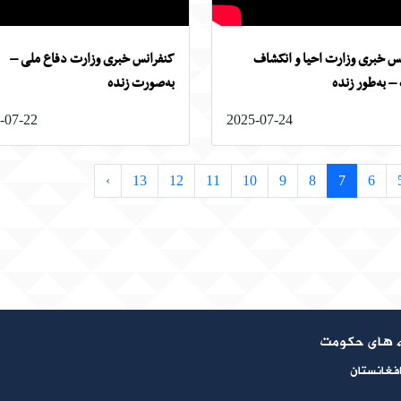
س خبری وزارت احیا و انکشاف
کنفرانس خبری وزارت دفاع ملی –
 به‌طور زنده
به‌صورت زنده
-07-22
2025-07-24
›
13
12
11
10
9
8
7
6
نه های حکومت
 افغانستان