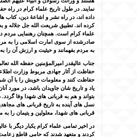
هستند و وراثت رسولان و انبیاء علیهم الصل
نمایند. در طول تاریخ علماء کرام در راه ح
داده اند، در راه نشر و اشاعۀ دین، کتاب ه
کرده اند. تطبیق شریعت الله جل جلاله و 
علماء کرام است. همچنان رهنمایی مردم د
صادرشده از سوی امارت اسلامی را به مردم ب
به مردم بفهمانند و حیثیت و ارزش آن را به م
جناب عالیقدر امیرالمؤمنین حفظه الله تع
حفاظت از آثار جهادی مربوط وزارت اطلاعا
حفاظت کنند و معلومات خویش را با آن شری
یاد و تاریخ شان جاویدان باشد، در مورد آنا
بتواند و هم به قربانی های شهدا وفا گردد.
نسل های آینده به تاریخ قربانی های مجاهد
قربانی های شهدا، معلولین و یتیمان را به م
در اخیر تمامی علماء کرام یکبار دیگر با عال
کردند و متعهد شدند که حامی قاطع زعامت