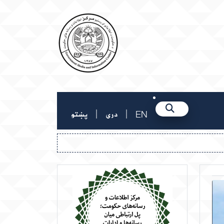
|
|
EN
دری
پښتو