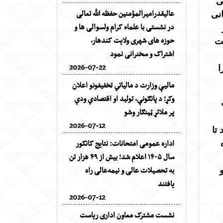
ی
عالیقدرامیرالمؤمنین حفظه الله تعالی
انی
در نشستی با علماء کرام ولسوالی ها و
حوزه های شهری ولایت کندهار،
یت
اشتراک و سخنرانی نمود
2026-07-22
ا
مالیې وزارت د مالیاتي تخفیفونو اعلان
وکړ؛ د پانګونې، تولید او اقتصادي ودې
پر ملاتړ ټینګار وشو
2026-07-12
تا
اداره عمومی امتحانات: نتایج کانکور
سال ۱۴۰۵ اعلام شد؛ بیش از ۴۹ هزار تن
به تحصیلات عالی و نیمه‌عالی راه
یافتند
2026-07-12
نشست مشترک معاون اداری ریاست