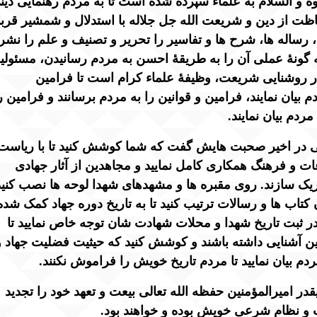
وة و السلام به علماء سپرده شده است تا به مردم رهنمایی دین
فاظت از دین و شریعت الله جل جلاله با استدلال و شمشیر قرب
ا، رساله ها، شرح ها و تفاسیر را تحریر و تصنیف و علم را نشر
به گونۀ عملی آن را به طریقۀ احسن به مردم رسانیدن، مسئول
ر روشنایی شریعت، وظیفۀ علماء کرام است تا فرامین
یان نمایند، فرامین و قوانین را به مردم برسانند و فرامین ر
ردم بیان نمایند.
الی در اخیر صحبت هایش گفت که شما کوشش کنید تا با ریاست
ت و فرهنگ همکاری کامل نمایید و مجاهدین از آثار جهادی
ک سازند. روی مقبره ها و مشهدهای شهدا لوحه ها نصب کنید 
ن کتاب ها و رسالات ترتیب کنید تا به تاریخ دوره جهاد کمک شده
 در ثبت تاریخ شهدا و محلات شهادت شان توجه خاص نمایید تا
ین آشنایی داشته باشند و کوشش کنید که حیثیت فضلیت جهاد و
ردم بیان نمایید تا مردم تاریخ خویش را فراموش نکنند.
یقدر امیرالمؤمنین حفظه الله تعالی بیعت و تعهد خود را تجدید
 و نظام شرعی خویش بوده و خواهند بود.