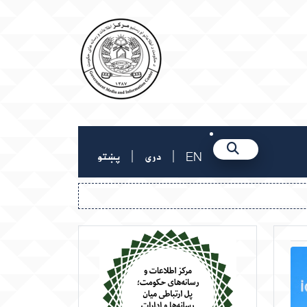
|
|
EN
دری
پښتو