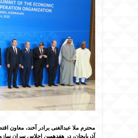
محترم ملا عبدالغنی برادر آخند، معاون اقت
آذربایجان، در هفدهمین اجلاس سران سازما