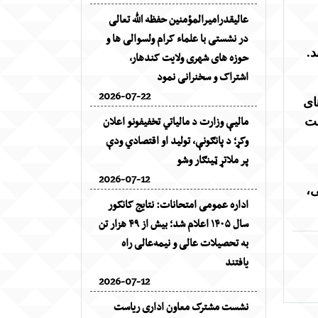
عالیقدرامیرالمؤمنین حفظه الله تعالی
در نشستی با علماء کرام ولسوالی ها و
.
حوزه های شهری ولایت کندهار،
اشتراک و سخنرانی نمود
2026-07-22
ای
مالیې وزارت د مالیاتي تخفیفونو اعلان
ست
وکړ؛ د پانګونې، تولید او اقتصادي ودې
پر ملاتړ ټینګار وشو
2026-07-12
ی،
اداره عمومی امتحانات: نتایج کانکور
سال ۱۴۰۵ اعلام شد؛ بیش از ۴۹ هزار تن
به تحصیلات عالی و نیمه‌عالی راه
یافتند
2026-07-12
نشست مشترک معاون اداری ریاست