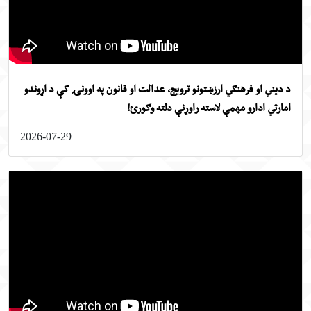
دیني او فرهنګي ارزښتونو ترویج، عدالت او قانون په اوونۍ کې د اړوندو
ارتي ادارو مهمې لاسته راوړنې دلته وګورئ!
2026-07-29