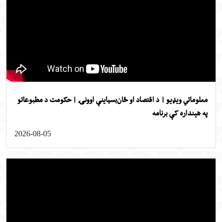
لوماتي ویډیو | د اقتصاد او ځان‌بسیاینې اوونۍ | حکومت د مطبوعاتو
 هېنداره کې برنامه
2026-08-05