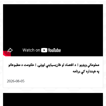
لوماتي ویډیو | د اقتصاد او ځان‌بسیاینې اوونۍ | حکومت د مطبوعاتو
 هېنداره کې برنامه
2026-08-05