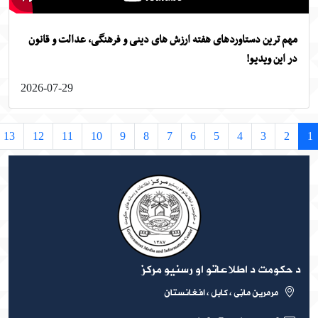
م ترین دستاوردهای هفته ارزش های دینی و فرهنگی، عدالت و قانون
 این ویدیو!
2026-07-29
›
13
12
11
10
9
8
7
6
5
4
3
2
حکومت د اطلاعاتو او رسنیو مرکز
مرمرین ماڼی ، کابل ، افغانستان