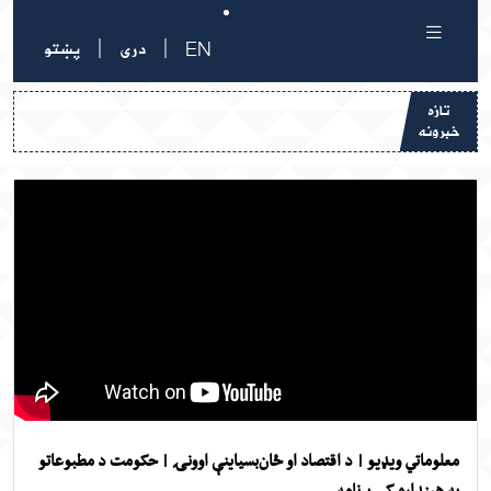
|
|
EN
دری
پښتو
تازه
رونه
لوماتي ویډیو | د اقتصاد او ځان‌بسیاینې اوونۍ | حکومت د مطبوعاتو
 هېنداره کې برنامه