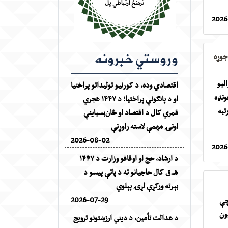
2026
وروستي خبرونه
 جوړه
سوالیو
اقتصادي وده، د کورنیو تولیداتو پراختیا
ونډه
او د پانګونې پراختیا؛ د ۱۴۴۷ هجري
تبه
قمري کال د اقتصاد او ځان‌بسیاینې
اونۍ مهمې لاسته راوړنې
2026-08-02
2026
د ارشاد، حج او اوقافو وزارت د ۱۴۴۷
هـ.ق کال حاجیانو ته د پاتې پیسو د
بېرته ورکړې لړۍ پېلوي
2026-07-29
چې
ډون
د عدالت تأمین، د دیني ارزښتونو ترویج