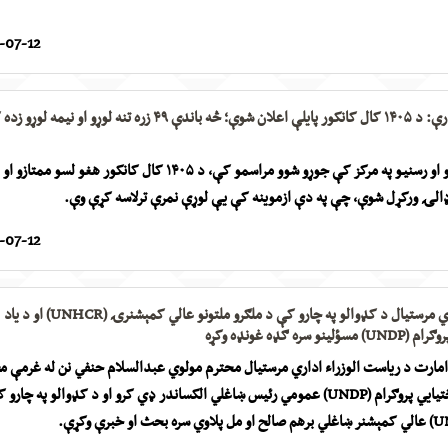
-07-12
د ازموینو عمومي ادارې: د ۱۴۰۵ کال کانکور پایلې اعلان شوې؛ څه باندې ۴۹ زره تنه لوړو او نیمه لو
د حکومت د اطلاعاتو او رسنیو په مرکز کې جوړو شوو مراسمو کې، د ۱۴۰۵ کال کانکور هغو لسو ممتازو او
ه ډالۍ ورکړل شوې، چې په دې ازموینه کې یې لوړې نمرې ترلاسه کړې وې.
-07-12
د ریاست الوزراء اداري مرستیال د کډوالو په چارو کې د ملګرو ملتونو عالي کمېشنرۍ (UNHCR) او د یاد
ه ګډه غونډه وکړه
امارت د ریاست الوزراء اداري مرستیال محترم مولوي عبدالسلام حنفي نن له غرمې 
د ملګرو ملتونو د پراختیایي پروګرام (UNDP) عمومي رئیس ښاغلي الکساندر ډي کرو او د کډوالو په چار