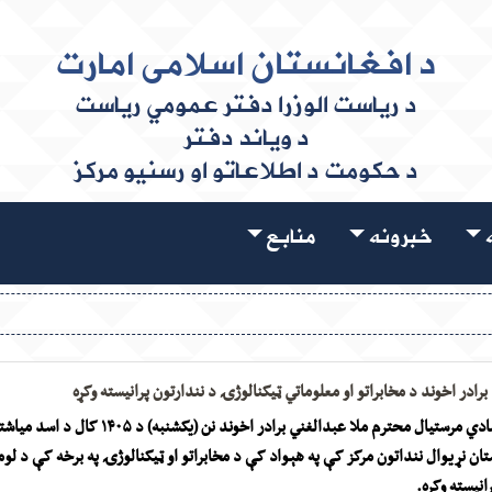
د افغانستان اسلامی امارت
د ریاست الوزرا دفتر عمومي ریاست
د ویاند دفتر
د حکومت د اطلاعاتو او رسنیو مرکز
ه
خبرونه
منابع
رادر اخوند د مخابراتو او معلوماتي ټیکنالوژۍ د نندارتون پرانیسته وکړه
د ریاست‌الوزراء اقتصادي مرستیال محترم ملا عبدالغني برادر اخوند نن (یکشنبه) د ۰۵
تان نړیوال ننداتون مرکز کې په هېواد کې د مخابراتو او ټیکنالوژۍ په برخه کې د لوم
نیسته وکړه.