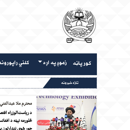
زموږ په اړه
کلني راپورون
کور پاڼه
تازه خبرونه
محترم ملا عبدالغني ب
څلورمه نېټه د افغانس
جوړ شوي نندارتون پرا