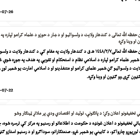
-07-26
 حفظه الله تعالی د کندهار ولایت د ولسوالیو او د ښار د حوزو د علماء کرامو لپاره په
و وینا وکړه
عالیقدر امیرالمؤمنین حفظه الله تعالی١٤٤۸/۲/۷ هـ ق د کندهار ولایت په مقام کې د کندهار ولایت د ول
و شمېر علماء کرامو لپاره د اسلامي نظام د استحکام او تقویې په هدف په جوړه شوې غ
یت د ولسوالیو ګڼ شمیر علمای کرامو او متنفذینو او د اسلامي امارت یو شمیر لوړ ر
ډون کړی وو ګډون او وینا وکړه.
-07-22
ي تخفیفونو اعلان وکړ؛ د پانګونې، تولید او اقتصادي ودې پر ملاتړ ټینګار وشو
یاتي تخفیفونو د اعلان غونډه د حکومت د اطلاعاتو او رسنیو په مرکز کې ترسره شوه، 
وړپوړو چارواکو، د کابینې یو شمېر غړو، صنعتکارانو، سوداګرو او د رسنیو استازو ګ