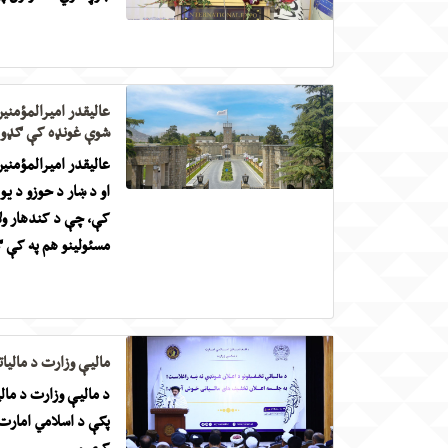
عالیقدر امیرالمؤمنین
شوې غونډه کې ګډون ا
او د ښار د حوزو د ی
کې، چې د کندهار ولا
مسئولینو هم په کې ګ
مالیې وزارت د مالیات
د مالیې وزارت د مال
پکې د اسلامي امارت ل