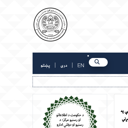
|
|
EN
دری
پښتو
۱۴ کال د اسد میاشتې په
ړني