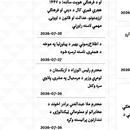
او د فرهنګي هویت ساتنه؛ د ۱۴۴۷
هجري قمري کال د دیني او فرهنګي
2026
ارزښتونو، عدالت او قانون د اوونۍ
مهمې لاسته راوړنې
2026-07-28
ړو زده کړو
د اطلاع‌رسونې بهیر د پیاوړتیا په موخه
د همغږۍ ناسته ترسره شوه
2026-07-27
2026
محترم رئیس الوزراء د ازبکستان د
لومړي وزیر د مرستیال په مشرۍ پلاوي
سره وکتل
2026-07-26
محترم ملا عبدالغني برادر اخوند د
مخکې
مخابراتو او معلوماتي ټیکنالوژۍ د
و کې د
نندارتون پرانیسته وکړه
2026-07-26