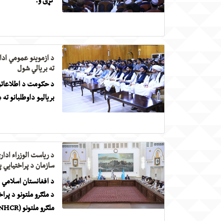
کړی و.
ته بریالي شول
بریالیو داوطلبانو ت
سازمان د پراختیایي پروګرام (UNDP) مسؤلینو سر
د افغانستان اسلامي 
ملګرو ملتونو (UNHCR) عالي کمېشنر ښاغلي برهم صالح او مل پلاوي سره بحث او خبرې وکړې.