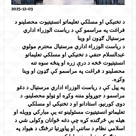
2025-12-03
د تخنیکي او مسلکي تعلیماتو انستیتیوت محصلینو د
فراغت په مراسمو کې د ریاست الوزراء اداري
مرستیال ګډون او وینا
د ریاست الوزراء اداري مرستیال محترم مولوي
عبدالسلام حنفي د تخنیکي او مسلکي تعلیماتو
انستیتیوت څخه د درې زره او پنځه سوه تنه
محصلینو د فراغت په مراسمو کې ګډون او وینا
وکړه.
په پیل کې د ریاست الوزراء اداري مرستیال د دغو
مراسمو د جوړولو مننه وکړه او ټولو محصلینو، د
دوی کورنیو، استادانو او د تخنیکي او مسلکي
تعلیماتو انستیتیوت مسئولینو ته يې مبارکي وويله او
هیله یې څرګنده کړه چې دغه ځوانان وکولی شي د
اسلامي نظام د ساتنې او پیاوړتیا ترڅنګ د هیواد په