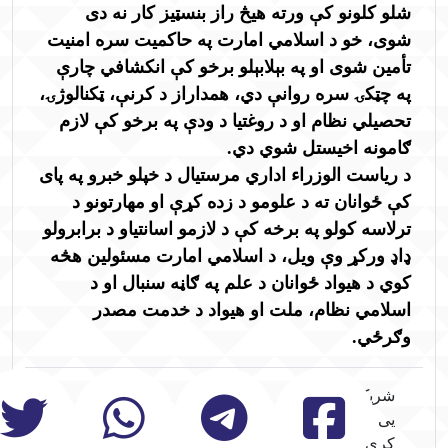
شلو کلونو کې ورته هیڅ راز بنسټیز کار نه دی
شوی، خو د اسلامي امارت په حاکمیت سره امنیت
تأمین شوی او په بېلابېلو برخو کې انکشافي چارې
په چټکۍ سره روانې دي، همداراز د کرنې، ټکنالوژۍ،
تحصيلي نظام او د روغتیا د ودې په برخو کې لازم
ګامونه اخیستل شوي دي.
د ریاست الوزراء اداري مرستیال د خپلو خبرو په پای
کې ځوانان ته د علومو د زده کړې او مهارتونو د
ترلاسه کولو په برخه کې د لازمو اسانتیاو د برابرولو
ډاډ ورکړ وې ویل، د اسلامي امارت مسئولین هڅه
کوي د هیواد ځوانان د علم په ګاڼه سنبال او د
اسلامي نظام، ملت او هیواد د خدمت مصدر
وګرځي.
شریک
یی
کړی