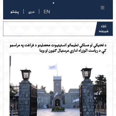
|
|
EN
دری
پښتو
تازه
خبرونه
د تخنیکي او مسلکي تعلیماتو انستیتیوت محصلینو د فراغت په مراسمو
کې د ریاست الوزراء اداري مرستیال ګډون او وینا