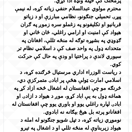
پرمختګ کې خپله ونډه ادا کړي.
محترم مولوي عبدالسلام حنفي زیاته کړه، له نیمې
پېړۍ تحمیلي جنګونو، نظامي مبارزې او د زیاتو
قربانیو او تکلیفونو په زغملو سره زموږ په ګران
هیواد کې امنیت او ارامي راغلي، ځان ځاني او
ګډوډي په بشپړه توګه له منځه تللې، افغانان په
متحدانه ډول په واحد صف کې د اسلامي نظام تر
سیوري لاندې د پراختیا او ودې په حال کې حرکت
کوي.
د ریاست الوزراء اداري مرستیال څرګنده کړه، د
اسلامي امارت ټولې هڅې پر ابادۍ متمرکزې دي،
څرنګه مو چې افغانستان له اشغال څخه ازاد کړ په
هماغه ډول به یې اباد کړو، موږ د هیواد د ازادۍ او
ابادۍ لپاره راغلي یوو او باوري یوو چې افغانستان له
افغانانو پرته بل هیڅ بېګانه نه ابادوي.
نوموړي زیاته کړه، د تپل شویو جنګونو له امله د
هیواد زېربناوې له منځه تللي او د اشغال په تېرو