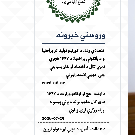
وروستي خبرونه
اقتصادي وده، د کورنیو تولیداتو پراختیا
او د پانګونې پراختیا؛ د ۱۴۴۷ هجري
قمري کال د اقتصاد او ځان‌بسیاینې
اونۍ مهمې لاسته راوړنې
2026-08-02
د ارشاد، حج او اوقافو وزارت د ۱۴۴۷
هـ.ق کال حاجیانو ته د پاتې پیسو د
بېرته ورکړې لړۍ پېلوي
2026-07-29
د عدالت تأمین، د دیني ارزښتونو ترویج