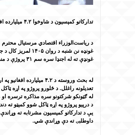
تدارکاتو کمېسیون د شاوخوا ۴.۲ میلیارده افغانیو په لګښت ۱۵ پروژې منظورې کړې
د ریاست‌الوزراء اقتصادي مرستیال محترم مل
غونډه نن شنبه د رو
غونډې ته له اجنډا سره سم ۳۱ پروژې د منظورۍ لپاره وړاندې شوې.
تعدیلونه راغلل. د څلورو پروژو په اړه ټاکل
له ګټونکو شرکتونو سره مذاکره ترسره او ر
د درېیو پروژو په اړه ټاکل شوو کمېټو ته د
یې د تدارکاتو کمېسیون مشرتابه ته وړاندې
داوطلبۍ ته دې وړاندې شي.