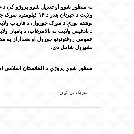
په منظور شوو او تعدیل شوو پروژو کې د غزن
ولایت د حیرتان بندر د
نوشته پورې د سړک جوړول، د فاریاب ولایت 
د بادغیس ولایت په بالامرغاب، د بامیان و
عمومي روغتونونو جوړول او همداراز په مختل
بشپړول شامل دي.
منظور شوې پروژې د افغانستان اسلامي اما
شریک یی کړی