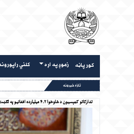
زموږ په اړه
کلني راپورون
کور پاڼه
تازه خبرونه
تدارکاتو کمېسیون د شاوخوا ۴.۲ میلیارده افغانیو په لګښت ۱۵ پروژې منظورې کړې