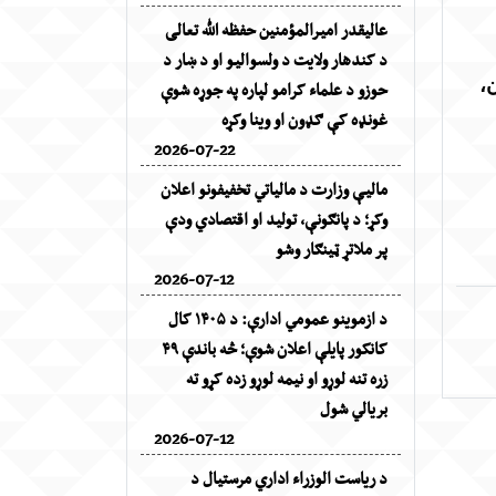
عالیقدر امیرالمؤمنین حفظه الله تعالی
د کندهار ولایت د ولسوالیو او د ښار د
،
حوزو د علماء کرامو لپاره په جوړه شوې
غونډه کې ګډون او وینا وکړه
2026-07-22
مالیې وزارت د مالیاتي تخفیفونو اعلان
وکړ؛ د پانګونې، تولید او اقتصادي ودې
پر ملاتړ ټینګار وشو
2026-07-12
د ازموینو عمومي ادارې: د ۱۴۰۵ کال
کانکور پایلې اعلان شوې؛ څه باندې ۴۹
زره تنه لوړو او نیمه لوړو زده کړو ته
بریالي شول
2026-07-12
د ریاست الوزراء اداري مرستیال د