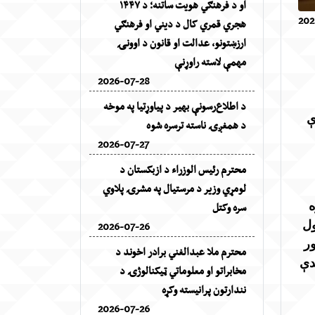
او د فرهنګي هویت ساتنه؛ د ۱۴۴۷
202
هجري قمري کال د دیني او فرهنګي
ارزښتونو، عدالت او قانون د اوونۍ
مهمې لاسته راوړنې
2026-07-28
د اطلاع‌رسونې بهیر د پیاوړتیا په موخه
دې
د همغږۍ ناسته ترسره شوه
2026-07-27
محترم رئیس الوزراء د ازبکستان د
لومړي وزیر د مرستیال په مشرۍ پلاوي
سره وکتل
ه
2026-07-26
ول
ور
محترم ملا عبدالغني برادر اخوند د
دې
مخابراتو او معلوماتي ټیکنالوژۍ د
نندارتون پرانیسته وکړه
2026-07-26