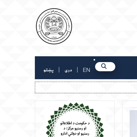
|
|
EN
دری
پښتو