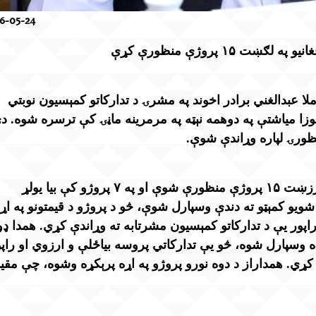
6-05-24
ا عبدالغني برادر اخوند په مشرۍ د تدارکاتو کمېسیون نوبتي
ان ۱۴۰۵ لمریز کال د جوزا میاشتې په دوهمه نېټه په مرمرینه ماڼۍ کې ترسره شوه. 
له بحث وروسته د ۴.۲ میلیارده افغانیو په ارزښت ۱۵ پروژې منظورې شوې او په ۷ پروژو کې بیا یولړ
 شویو کمېټو ته دندې وسپارل شوې، څو د پروژو د قیمتونو په اړ
اپور یې د تدارکاتو کمېسیون مشرتابه ته وړاندې کړي. همدا ډ
نده وسپارل شوه، څو یې تدارکاتي پروسه بیاځلې و ارزوي او راپ
 کړي. همداراز د دوه نورو پروژو په اړه پرېکړه وشوه، چې مقی