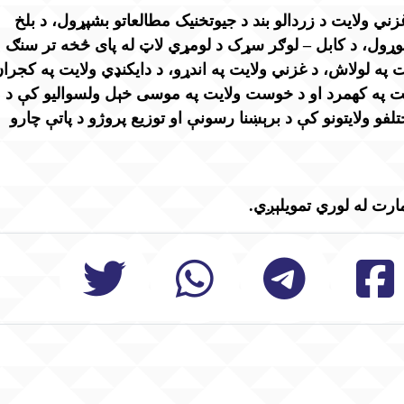
ي ولایت د زردالو بند د جیوتخنیک مطالعاتو بشپړول، د بلخ
 ۱۴ کیلومتره سړک جوړول، د کابل – لوګر سړک د لومړي لاټ له پای څخه تر سنګ
په لولاش، د غزني ولایت په اندړو، د دایکنډي ولایت په کجران
لایت په کهمرد او د خوست ولایت په موسی خېل ولسوالیو کې د
فو ولایتونو کې د برېښنا رسونې او توزیع پروژو د پاتې چارو
رت له لوري تمویلېږي.