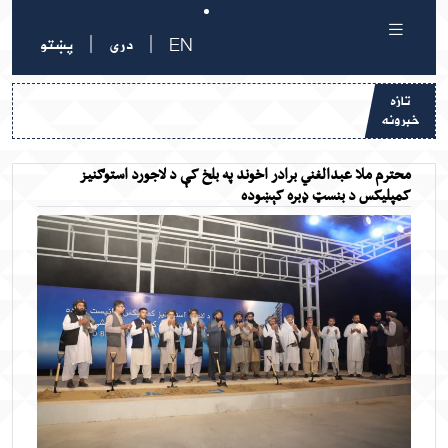
|
|
EN
دری
پښتو
تازه
خبرونه
محترم ملا عبدالغني برادر اخوند په بلخ کې د لاجورد استوګنیز
کمپلیکس د بنسټ ډبره کېښوده