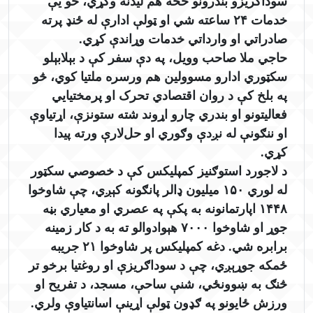
سوداګریزو بندرونو څخه هم لیدنه وکړي، څو یې
خدمات ۲۴ ساعته شي او ټولې ادارې له ځنډ پرته
صادراتي او وارداتي خدمات وړاندې کړي.
حاجي ملا صاحب وویل، په دې سفر کې د بېلابېلو
سکټوري ادارو مسوولین هم ورسره ملتیا کوي، څو
په بلخ کې د روان اقتصادي تحرک او پرمختیایي
فعالیتونو او بندري چارو اړوند شته ستونزې، اړتیاوې
او ننګونې له نږدې وګوري او حل‌لارې ورته پيدا
کړي.
د لاجورد استوګنیز کمپلیکس کې د خصوصي سکټور
له لوري ۱۵۰ میلیون ډالر پانګونه کېږي، چې شاوخوا
۱۴۴۸ اپارتمانونه به پکې په عصري او معیاري بڼه
جوړ او شاوخوا ۷۰۰۰ هېوادوالو ته به د کار زمینه
برابره شي. دغه کمپلیکس پر شاوخوا ۲۱ جریبه
ځمکه جوړېږي، چې د سوداګریزې او روغتیا برخو تر
څنګ به ښوونځي، شنې ساحې، مسجد، د تفریح او
ورزش ځایونو په ګډون ټولې اړینې اسانتیاوې ولري.