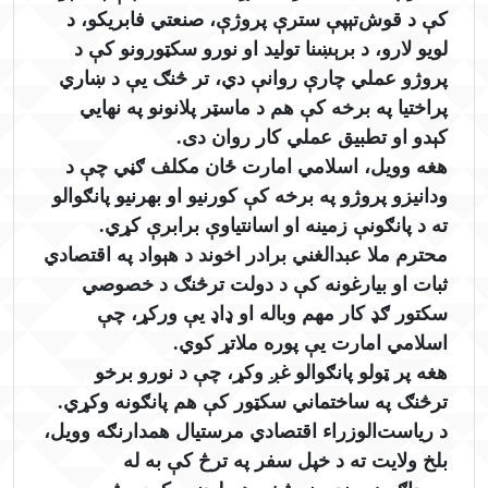
کې د قوش‌تېپې سترې پروژې، صنعتي فابریکو، د
لویو لارو، د برېښنا تولید او نورو سکټورونو کې د
پروژو عملي چارې روانې دي، تر څنګ یې د ښاري
پراختیا په برخه کې هم د ماسټر پلانونو په نهایي
کېدو او تطبیق عملي کار روان دی.
هغه وویل، اسلامي امارت ځان مکلف ګڼي چې د
ودانیزو پروژو په برخه کې کورنیو او بهرنیو پانګوالو
ته د پانګونې زمینه او اسانتیاوې برابرې کړي.
محترم ملا عبدالغني برادر اخوند د هېواد په اقتصادي
ثبات او بیارغونه کې د دولت ترڅنګ د خصوصي
سکتور ګډ کار مهم وباله او ډاډ یې ورکړ، چې
اسلامي امارت یې پوره ملاتړ کوي.
هغه پر ټولو پانګوالو غږ وکړ، چې د نورو برخو
ترڅنګ په ساختماني سکټور کې هم پانګونه وکړي.
د ریاست‌الوزراء اقتصادي مرستیال همدارنګه وویل،
بلخ ولایت ته د خپل سفر په ترڅ کې به له