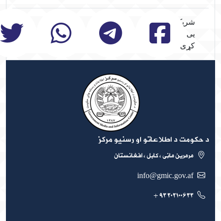
شریک
یی
کړی
 حکومت د اطلاعاتو او رسنیو مرکز
مرمرین ماڼی ، کابل ، افغانستان
info@gmic.gov.af
۲۰۲۱۰۰۶۳۳ ۹۳ +