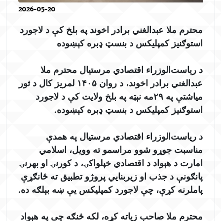
2026-05-20
محترم ملا عبدالغني برادر اخوند په بلخ کې د لاجورد
استوګنیز کمپلیکس د بنسټ ډبره کېښوده
د ریاست‌الوزراء اقتصادي مرستیال محترم ملا
عبدالغني برادر اخوند، د روان ۱۴۰۵ لمریز کال د ثور
میاشتې په ۲۹مه نېټه په بلخ ولایت کې د لاجورد
استوګنیز کمپلیکس د بنسټ ډبره کېښوده.
د ریاست‌الوزراء اقتصادي مرستیال په همدې
مناسبت جوړو شوو مراسمو ته وویل، اسلامي
امارت د هېواد د اقتصادي خپلواکۍ، د کورنۍ او بهرنۍ
پانګونې د جذب او زیربنایي پروژو تطبیق ته ځانګړې
پاملرنه کړې، چې لاجورد کمپلیکس یې ښه بېلګه ده.
محترم ملا صاحب زیاته کړه، لکه څنګه چې په هېواد